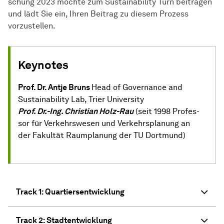
schung 2023 möch­te zum Sustainability Turn beitragen
und lädt Sie ein, Ihren Bei­trag zu diesem Prozess
vorzustellen.
Keynotes
Prof. Dr. Antje Bruns
Head of Gov­er­nance and
Sustainability Lab, Trier Uni­ver­sity
Prof. Dr.-Ing. Christian Holz-Rau
(seit 1998 Pro­fes­
sor für Ver­kehrs­wesen und Ver­kehrs­planung an
der Fa­kul­tät Raum­pla­nung der TU Dort­mund)
Track 1: Quartiersentwicklung
Track 2: Stadtentwicklung