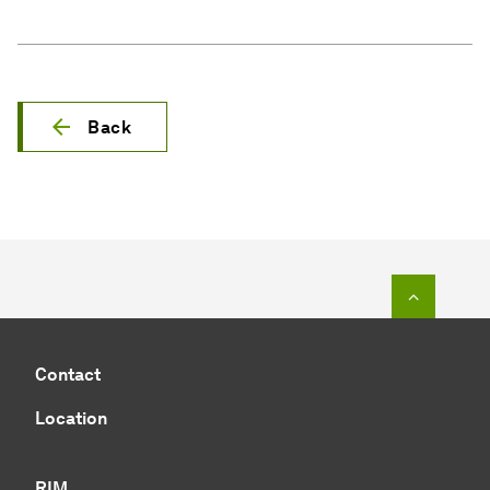
Back
To top o
Contact
Location
RIM