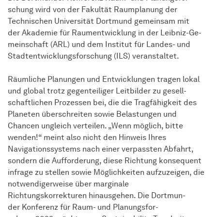
schung wird von der Fa­kul­tät Raum­pla­nung der
Technischen Uni­ver­si­tät Dort­mund ge­mein­sam mit
der Akademie für Raumentwicklung in der Leibniz-Ge­
mein­schaft (ARL) und dem Institut für Lan­des- und
Stadtentwicklungsforschung (ILS) ver­an­stal­tet.
Räumliche Planungen und Ent­wick­lungen tragen lokal
und global trotz gegenteiliger Leitbilder zu ge­sell­
schaft­li­chen Pro­zes­sen bei, die die Tragfähigkeit des
Planeten überschreiten sowie Be­las­tungen und
Chancen ungleich verteilen. „Wenn mög­lich, bitte
wenden!“ meint also nicht den Hinweis Ihres
Navigationssystems nach einer verpassten Abfahrt,
sondern die Aufforderung, diese Rich­tung konsequent
infrage zu stellen sowie Mög­lich­keiten aufzuzeigen, die
notwendigerweise über marginale
Richtungskorrekturen hinausgehen. Die Dort­mun­
der Kon­fe­renz für Raum- und Pla­nungs­for­