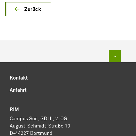
Zurück
Zum Sei
Kontakt
Anfahrt
RIM
Cam­pus Süd, GB III, 2. OG
August-Schmidt-Straße 10
D-44227 Dort­mund